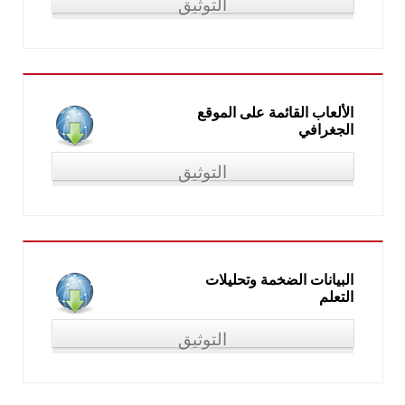
التوثيق
استراتيجية
Steps to STEM
المكونات والعلاقات ضمن نظام
"
"
STEM"
، في: "المؤتمر الدولي الرابع للجامعة المصرية للتعلم
الإلكتروني"، تحت عنوان: "تعليم العلوم والتكنولوجيا والهندسة
والرياضيات في مجتمع المعرفة"، من (26- 27 يونيو 2018)
الألعاب القائمة على الموقع
الجغرافي
التوثيق
"الألعاب القائمة على الموقع الجغرافي"، في المؤتمر العلمي
السنوي الرابع عشر للجمعية العربية لتكنولوجيات التربية، تحت
عنوان: الميزة التنافسية لبحوث تكنولوجيا التعليم: نظم التعلم
الذكية"، بالتعاون مع معهد الدراسات والبحوث التربوية جامعة
القاهرة، من (10-12 يوليو 2018)
البيانات الضخمة وتحليلات
التعلم
التوثيق
"البيانات الضخمة وتحليلات التعلم"، في: المؤتمر العلمي الدولي
الأول، كلية التربية النوعية، جامعة المنيا، تحت عنوان: التعليم النوعي: